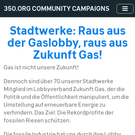
Skip
350.ORG COMMUNITY CAMPAIGNS
to
main
content
Stadtwerke: Raus aus
der Gaslobby, raus aus
Zukunft Gas!
Gas ist nicht unsere Zukunft!
Dennoch sind über 70 unserer Stadtwerke
Mitglied im Lobbyverband Zukunft Gas, der die
Politik und die Öffentlichkeit manipuliert, um die
Umstellung auf erneuerbare Energie zu
verhindern. Das Ziel: Die Rekordprofite der
fossilen Riesen schützen.
Die fossile Industrie hat uns durch ihre Lobby