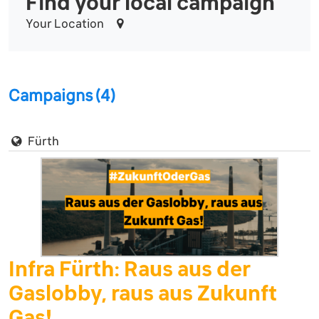
Find your local campaign
Your Location
Campaigns (4)
Fürth
Infra Fürth: Raus aus der
Gaslobby, raus aus Zukunft
Gas!