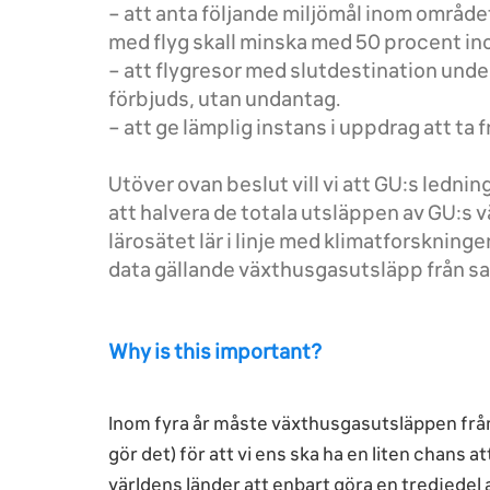
– att anta följande miljömål inom område
med flyg skall minska med 50 procent ino
– att flygresor med slutdestination und
förbjuds, utan undantag.
– att ge lämplig instans i uppdrag att ta
Utöver ovan beslut vill vi att GU:s ledni
att halvera de totala utsläppen av GU:s 
lärosätet lär i linje med klimatforskninge
data gällande växthusgasutsläpp från sa
Why is this important?
Inom fyra år måste växthusgasutsläppen från 
gör det) för att vi ens ska ha en liten chans at
världens länder att enbart göra en tredjedel 