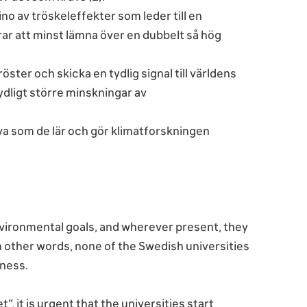
ino av tröskeleffekter som leder till en
rar att minst lämna över en dubbelt så hög
röster och skicka en tydlig signal till världens
dligt större minskningar av
va som de lär och gör klimatforskningen
nvironmental goals, and wherever present, they
In other words, none of the Swedish universities
sness.
”, it is urgent that the universities start