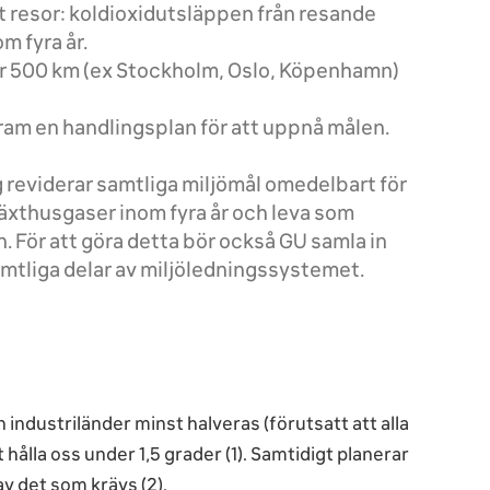
t resor: koldioxidutsläppen från resande
m fyra år.
er 500 km (ex Stockholm, Oslo, Köpenhamn)
 fram en handlingsplan för att uppnå målen.
ng reviderar samtliga miljömål omedelbart för
växthusgaser inom fyra år och leva som
n. För att göra detta bör också GU samla in
mtliga delar av miljöledningssystemet.
industriländer minst halveras (förutsatt att alla
t hålla oss under 1,5 grader (1). Samtidigt planerar
av det som krävs (2).