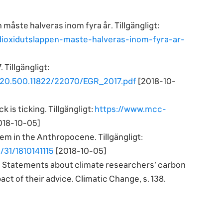
 måste halveras inom fyra år. Tillgängligt:
dioxidutslappen-maste-halveras-inom-fyra-ar-
 Tillgängligt:
/20.500.11822/22070/EGR_2017.pdf
[2018-10-
 is ticking. Tillgängligt:
https://www.mcc-
018-10-05]
tem in the Anthropocene. Tillgängligt:
31/1810141115
[2018-10-05]
016). Statements about climate researchers’ carbon
act of their advice. Climatic Change, s. 138.