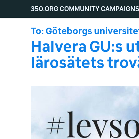
Skip
350.ORG COMMUNITY CAMPAIGN
to
main
content
To:
Göteborgs universite
Halvera GU:s u
lärosätets trov