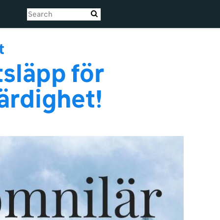
S
t
tsläpp för
ärdighet!