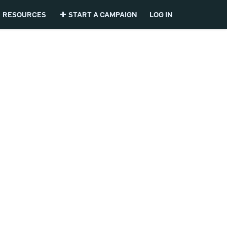
RESOURCES
START A CAMPAIGN
LOG IN