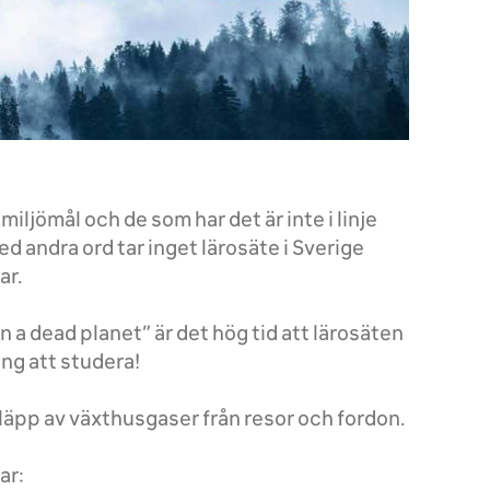
iljömål och de som har det är inte i linje
d andra ord tar inget lärosäte i Sverige
ar.
 a dead planet” är det hög tid att lärosäten
ing att studera!
släpp av växthusgaser från resor och fordon.
ar: